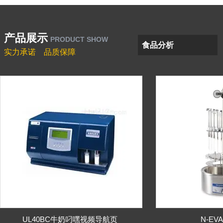
产品展示
PRODUCT SHOW
食品分析
实力承诺 品质保障
实验室前处理/纯化设备
UL40BC牛奶叼嘿视频导航页
N-EV