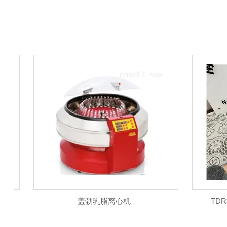
盖勃乳脂离心机
TDR3